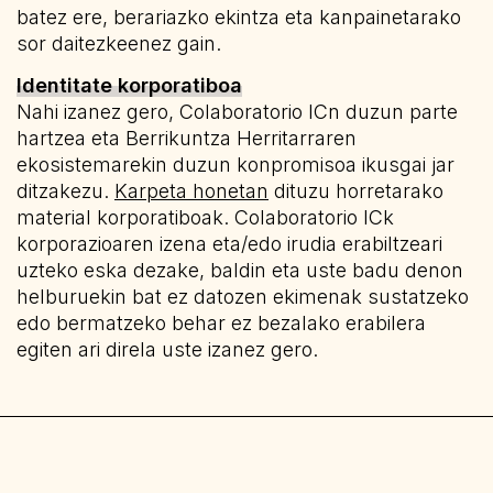
batez ere, berariazko ekintza eta kanpainetarako
sor daitezkeenez gain.
Identitate korporatiboa
Nahi izanez gero, Colaboratorio ICn duzun parte
hartzea eta Berrikuntza Herritarraren
ekosistemarekin duzun konpromisoa ikusgai jar
ditzakezu.
Karpeta honetan
dituzu horretarako
material korporatiboak. Colaboratorio ICk
korporazioaren izena eta/edo irudia erabiltzeari
uzteko eska dezake, baldin eta uste badu denon
helburuekin bat ez datozen ekimenak sustatzeko
edo bermatzeko behar ez bezalako erabilera
egiten ari direla uste izanez gero.