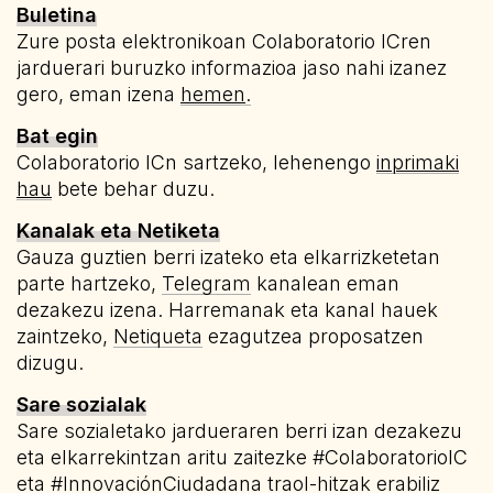
Buletina
Zure posta elektronikoan Colaboratorio ICren
jarduerari buruzko informazioa jaso nahi izanez
gero, eman izena
hemen
.
Bat egin
Colaboratorio ICn sartzeko, lehenengo
inprimaki
hau
bete behar duzu.
Kanalak eta Netiketa
Gauza guztien berri izateko eta elkarrizketetan
parte hartzeko,
Telegram
kanalean eman
dezakezu izena. Harremanak eta kanal hauek
zaintzeko,
Netiqueta
ezagutzea proposatzen
dizugu.
Sare sozialak
Sare sozialetako jardueraren berri izan dezakezu
eta elkarrekintzan aritu zaitezke #ColaboratorioIC
eta #InnovaciónCiudadana traol-hitzak erabiliz