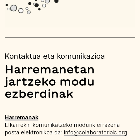
Kontaktua eta komunikazioa
Harremanetan
jartzeko modu
ezberdinak
Harremanak
Elkarrekin komunikatzeko modurik errazena
posta elektronikoa da:
info@colaboratorioic.org