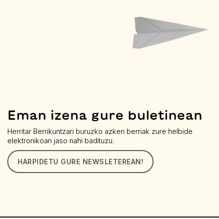
Eman izena gure buletinean
Herritar Berrikuntzari buruzko azken berriak zure helbide
elektronikoan jaso nahi badituzu.
HARPIDETU GURE NEWSLETEREAN!