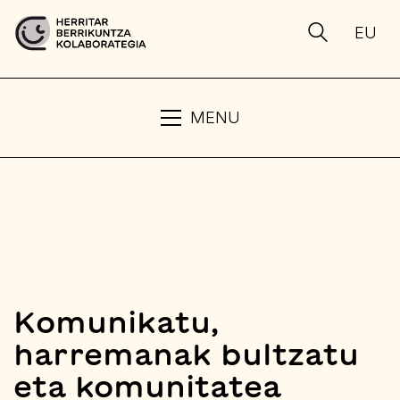
EU
MENU
Komunikatu,
harremanak bultzatu
eta komunitatea