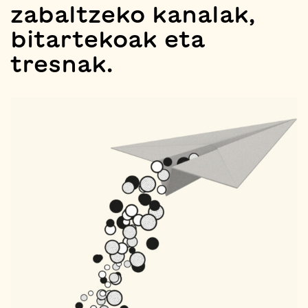
zabaltzeko kanalak,
bitartekoak eta
tresnak.