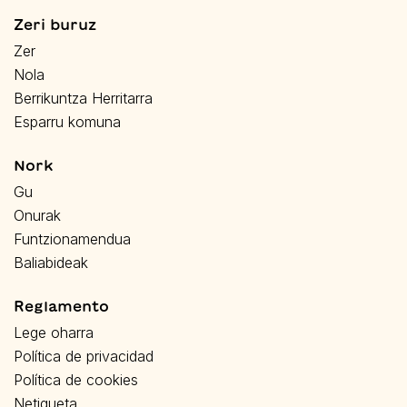
Zeri buruz
Zer
Nola
Berrikuntza Herritarra
Esparru komuna
Nork
Gu
Onurak
Funtzionamendua
Baliabideak
Reglamento
Lege oharra
Política de privacidad
Política de cookies
Netiqueta