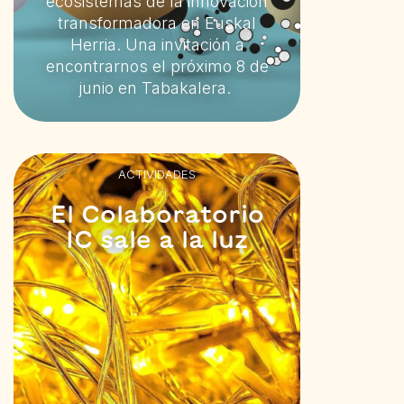
ecosistemas de la innovación
transformadora en Euskal
Herria. Una invitación a
encontrarnos el próximo 8 de
junio en Tabakalera.
ACTIVIDADES
El Colaboratorio
IC sale a la luz